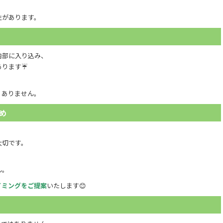
性があります。
内部に入り込み、
あります☔
くありません。
め
大切です。
ん。
イミングをご提案
いたします😊