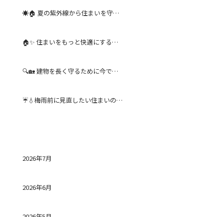
☀️🏠 夏の紫外線から住まいを守るために｜Y’s CIRCLE株式会社
🏠✨ 住まいをもっと快適にするリフォームの魅力｜Y’s CIRCLE株式会社
🔍🏡 建物を長く守るために今できること｜Y’s CIRCLE株式会社
☔💧梅雨前に見直したい住まいのメンテナンス｜Y’s CIRCLE株式会社【神奈川・関東エリア】
アーカイブ
2026年7月
2026年6月
2026年5月