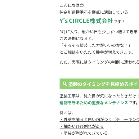
a
w
n
こんにちは😊
c
itt
e
神奈川県横浜市を拠点に活動している
e
er
Y’s CIRCLE株式会社
です！
b
3月に入り、暖かい日も少しずつ増えてきまし
o
この時期になると、
「そろそろ塗装した方がいいのかな？」
o
とご相談をいただく機会が増えてきます。
k
ただ、実際にはタイミングの判断に迷われる
🔍 塗装のタイミングを見極めるポイ
塗装工事は、見た目が気になったときだけ
建物を守るための重要なメンテナンス
です
例えば、
・外壁を触ると白い粉がつく（チョーキン
・細かいひび割れがある
・塗装が剥がれてきている