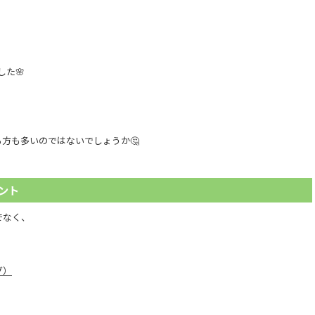
た🌸
方も多いのではないでしょうか🤔
ント
でなく、
。
グ）