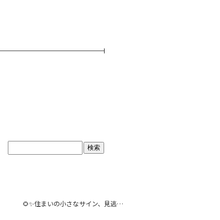
ブログトップ
最近の投稿
🌻✨住まいの小さなサイン、見逃していませんか？｜Y’s CIRCLE株式会社（神奈川・関東エリア）