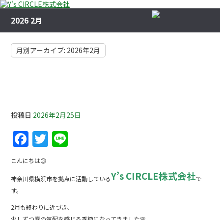
2026 2月
月別アーカイブ:
2026年2月
春に向けて今できる住まいのチェック🌸Y’s
CIRCLE株式会社【神奈川県横浜市】
投稿日
2026年2月25日
F
T
Li
a
w
n
こんにちは😊
c
itt
e
Y’s CIRCLE株式会社
神奈川県横浜市を拠点に活動している
で
e
er
す。
b
2月も終わりに近づき、
o
少しずつ春の気配を感じる季節になってきました🌸