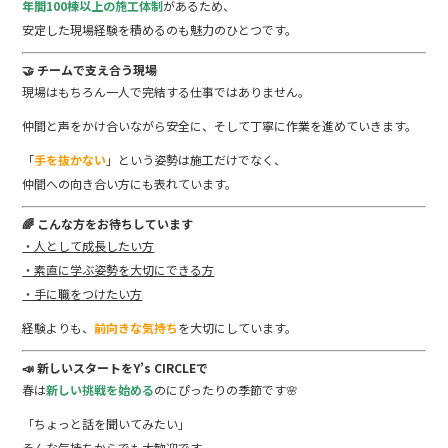
年間100棟以上の施工体制
があるため、
安定した現場経験を積めるのも魅力のひとつです。
🤝 チームで支え合う現場
現場はもちろん一人で完結する仕事ではありません。
仲間と声をかけ合いながら安全に、そして丁寧に作業を進めていきます。
「
手を抜かない
」という姿勢は施工だけでなく、
仲間への向き合い方にも表れています。
🌈 こんな方をお待ちしています
・人として成長したい方
・素直に学ぶ姿勢を大切にできる方
・手に職をつけたい方
経験よりも、
前向きな気持ち
を大切にしています。
📣 新しいスタートをY’s CIRCLEで
春は
新しい挑戦を始める
のにぴったりの季節です🌸
「ちょっと話を聞いてみたい」
そんな気持ちからでも大歓迎です。