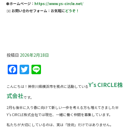
🌐 ホームページ：
https://www.ys-circle.net
/
✉️
お問い合わせフォーム：お気軽に
どうぞ！
未経験から成長できる環境とは？🌱Y’s CIRCLE
株式会社【塗装職人募集】
投稿日
2026年2月18日
F
T
Li
a
w
n
Y’s CIRCLE株
c
itt
e
こんにちは！神奈川県横浜市を拠点に活動している
e
er
式会社
です。
b
2月も後半に入り春に向けて新しい一歩を考える方も増えてきました🌸
o
Y’s CIRCLE株式会社では現在、一緒に働く仲間を募集しています。
o
私たちが大切にしているのは、実は「技術」だけではありません。