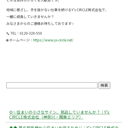
地域に根ざし、手を抜かない仕事を続けるY’s CIRCLE株式会社で、
一緒に成長していきませんか？
みなさまからのご連絡お待ちしております✨
📞 TEL：0120-320-550
🌐 ホームページ：
https://www.ys-circle.net/
ブログトップ
最近の投稿
🌻✨住まいの小さなサイン、見逃していませんか？｜Y’s
CIRCLE株式会社（神奈川・関東エリア）
☀️🏠 夏の紫外線から住まいを守るために｜Y’s CIRCLE株式会