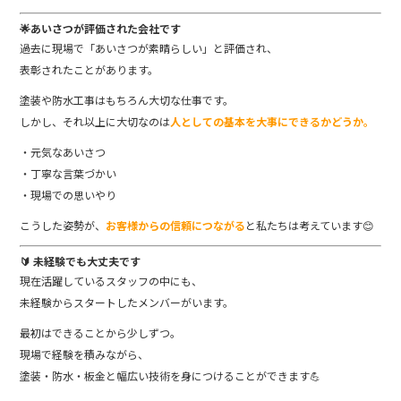
k
🌟あいさつが評価された会社です
過去に現場で「あいさつが素晴らしい」と評価され、
表彰されたことがあります。
塗装や防水工事はもちろん大切な仕事です。
しかし、それ以上に大切なのは
人としての基本を大事にできるかどうか。
・元気なあいさつ
・丁寧な言葉づかい
・現場での思いやり
こうした姿勢が、
お客様からの信頼につながる
と私たちは考えています😊
🔰 未経験でも大丈夫です
現在活躍しているスタッフの中にも、
未経験からスタートしたメンバーがいます。
最初はできることから少しずつ。
現場で経験を積みながら、
塗装・防水・板金と幅広い技術を身につけることができます💪