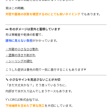
o
実はこの時期、
k
外壁や屋根の状態を確認するのにとても良いタイミング
でもあります。
👀 冬のダメージは意外と蓄積しています
冬は寒暖差や乾燥の影響で、
建物に見えない負担
がかかっています。
・外壁の小さなひび割れ
・塗膜の浮きや剥がれ
・シーリングの硬化
こうした症状は春先の雨で一気に進行することもあります☔
🔧 小さなサインを見逃さないことが大切
「まだ大丈夫かな？」そう思っているうちに、
内部まで水が入り込んでしまうケースもあります。
Y’s CIRCLE株式会社では、
下地補修を含めた丁寧な施工
を大切にしています。