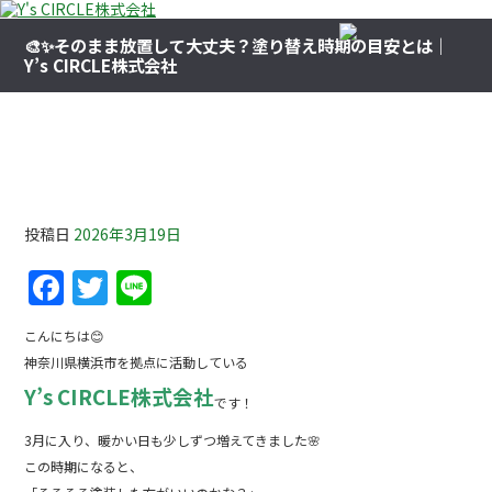
🎨✨そのまま放置して大丈夫？塗り替え時期の目安とは｜
Y’s CIRCLE株式会社
🎨✨そのまま放置して大丈夫？塗り替え時期の目
安とは｜Y’s CIRCLE株式会社
投稿日
2026年3月19日
F
T
Li
a
w
n
こんにちは😊
c
itt
e
神奈川県横浜市を拠点に活動している
e
er
Y’s CIRCLE株式会社
です！
b
3月に入り、暖かい日も少しずつ増えてきました🌸
o
この時期になると、