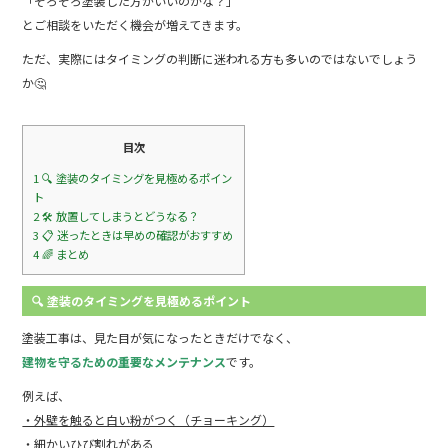
o
「そろそろ塗装した方がいいのかな？」
k
とご相談をいただく機会が増えてきます。
ただ、実際にはタイミングの判断に迷われる方も多いのではないでしょう
か🤔
目次
1
🔍 塗装のタイミングを見極めるポイン
ト
2
🛠 放置してしまうとどうなる？
3
📋 迷ったときは早めの確認がおすすめ
4
🌈 まとめ
🔍 塗装のタイミングを見極めるポイント
塗装工事は、見た目が気になったときだけでなく、
建物を守るための重要なメンテナンス
です。
例えば、
・外壁を触ると白い粉がつく（チョーキング）
・細かいひび割れがある