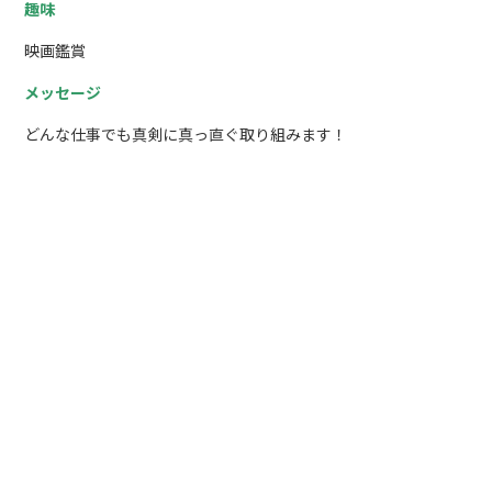
趣味
映画鑑賞
メッセージ
どんな仕事でも真剣に真っ直ぐ取り組みます！
募集職種
塗装工事・防水工事・付帯板金工事業
雇用形態
正社員
仕事内容
一戸建ての塗装・店舗等の内装塗装
勤務日・時間
基本 8:00～17:00