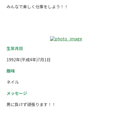
みんなで楽しく仕事をしよう！！
工事部 施工管理ｸﾞﾙｰﾌﾟ 主任 井手明子
生年月日
1992年(平成4年)7月1日
趣味
ネイル
メッセージ
男に負けず頑張ります！！
現場責任者 田中琢磨