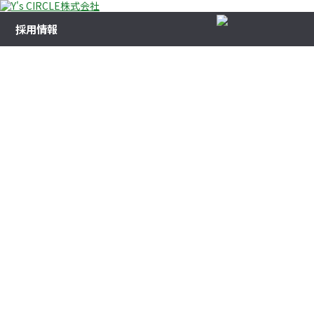
採用情報
Y’s CIRCLE株式会社ではこの度、
業務の拡大に伴い一緒に働ける仲間を募集しております！
主要メンバーは20代と比較的若い構成です。
頻繁にコミュニケーションをとっているので、
仕事にもそれが活きているような印象です。
メリハリをもって楽しく仕事をしています