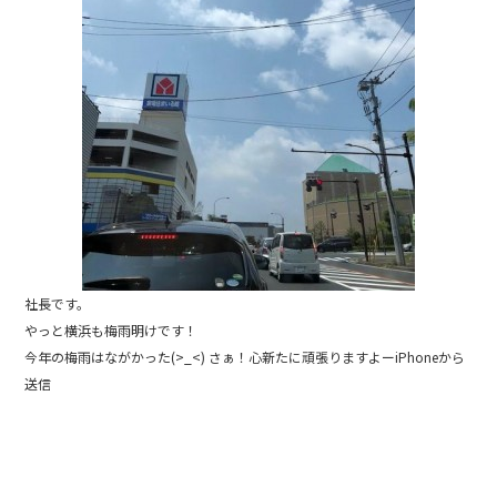
o
k
社長です。
やっと横浜も梅雨明けです！
今年の梅雨はながかった(>_<) さぁ！心新たに頑張りますよーiPhoneから
送信