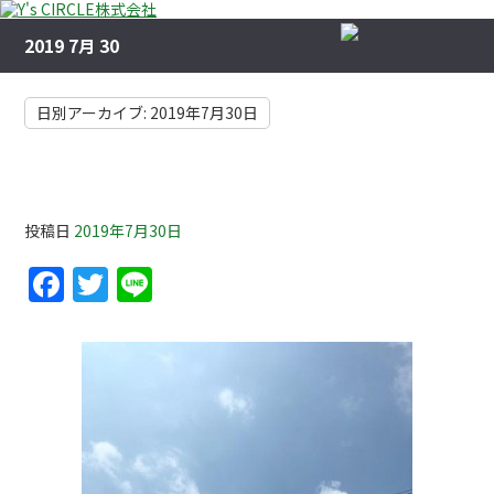
2019 7月 30
日別アーカイブ:
2019年7月30日
梅雨明け
投稿日
2019年7月30日
F
T
Li
a
w
n
c
itt
e
e
er
b
o