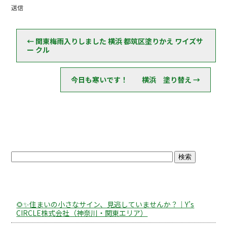
o
送信
o
k
←
関東梅雨入りしました 横浜 都筑区塗りかえ ワイズサ
ー クル
今日も寒いです！ 横浜 塗り替え
→
ブログトップ
最近の投稿
🌻✨住まいの小さなサイン、見逃していませんか？｜Y’s
CIRCLE株式会社（神奈川・関東エリア）