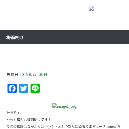
梅雨明け
梅雨明け
投稿日
2019年7月30日
F
T
Li
a
w
n
c
itt
e
e
er
社長です。
やっと横浜も梅雨明けです！
b
今年の梅雨はながかった(>_<) さぁ！心新たに頑張りますよーiPhoneから