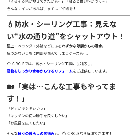
「そろそろ色が褪せてきたかも…」「触ると白い粉がつく…」
そんなサインがあれば、まずはご相談を！
💧防水・シーリング工事：見えな
い“水の通り道”をシャットアウト！
屋上・ベランダ・外壁などにある
わずかな隙間からの浸水
。
気づかないうちに内部が傷んでしまうケースも…。
Y’s CIRCLEでは、防水・シーリング工事にも対応し、
建物をしっかり水害から守るリフォーム
をご提供しています。
🏡「実は…こんな工事もやってま
す！」
「ドアがギシギシいう」
「キッチンの使い勝手を良くしたい」
「お風呂を広くしたい」
そんな
日々の暮らしのお悩み
も、Y’s CIRCLEなら解決できます！