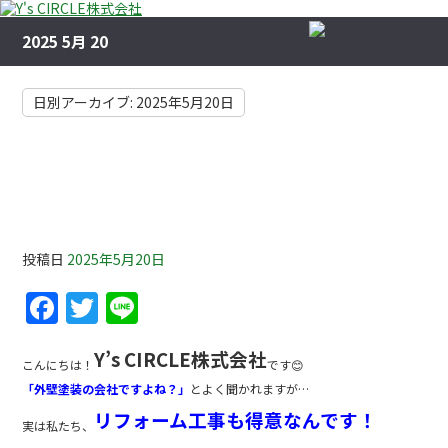
2025 5月 20
日別アーカイブ:
2025年5月20日
🎯えっ、ここまでやってくれるの！？Y’s
CIRCLEの意外なサービス 【横浜 リフォー
ム】
投稿日
2025年5月20日
F
T
Li
a
w
n
Y’s CIRCLE株式会社
c
itt
e
こんにちは！
です😊
「外壁塗装の会社ですよね？」
とよく聞かれますが…
e
er
リフォーム工事も得意なんです！
b
実は私たち、