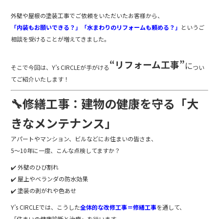
o
外壁や屋根の塗装工事でご依頼をいただいたお客様から、
o
「内装もお願いできる？」「水まわりのリフォームも頼める？」
というご
k
相談を受けることが増えてきました。
“リフォーム工事”
に
そこで今回は、Y’s CIRCLEが手がける
つい
てご紹介いたします！
🔧修繕工事：建物の健康を守る「大
きなメンテナンス」
アパートやマンション、ビルなどにお住まいの皆さま、
5～10年に一度、こんな点検してますか？
✔️ 外壁のひび割れ
✔️ 屋上やベランダの防水効果
✔️ 塗装の剥がれや色あせ
Y’s CIRCLEでは、こうした
全体的な改修工事＝修繕工事
を通して、
「住まいの健康診断と治療」を行います。