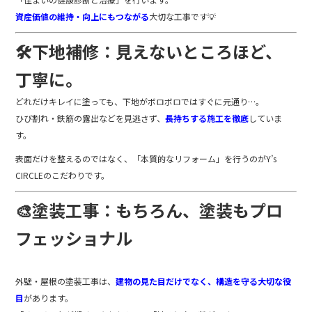
資産価値の維持・向上にもつながる
大切な工事です💡
🛠️下地補修：見えないところほど、
丁寧に。
どれだけキレイに塗っても、下地がボロボロではすぐに元通り…。
ひび割れ・鉄筋の露出などを見逃さず、
長持ちする施工を徹底
していま
す。
表面だけを整えるのではなく、「本質的なリフォーム」を行うのがY’s
CIRCLEのこだわりです。
🎨塗装工事：もちろん、塗装もプロ
フェッショナル
外壁・屋根の塗装工事は、
建物の見た目だけでなく、構造を守る大切な役
目
があります。