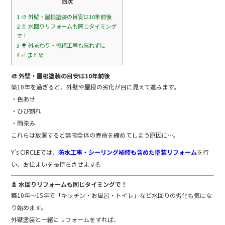
o
目次
k
1
🎨 外壁・屋根塗装の目安は10年前後
2
🚿 水回りリフォームも同じタイミング
で！
3
🌳 外まわり・修繕工事も忘れずに
4
✅ まとめ
🎨 外壁・屋根塗装の目安は10年前後
築10年を過ぎると、外壁や屋根の劣化が目に見えて進みます。
・色あせ
・ひび割れ
・雨染み
これらは放置すると建物全体の寿命を縮めてしまう原因に…。
Y’s CIRCLEでは、
防水工事・シーリング補修も含めた塗装リフォーム
を行
い、お住まいを長持ちさせます💪
🚿 水回りリフォームも同じタイミングで！
築10年〜15年で「キッチン・お風呂・トイレ」など水回りの劣化も気にな
り始めます。
外壁塗装と一緒にリフォームをすれば、