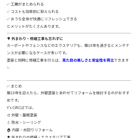
✅ 工期がまとめられる
✅ コストも効率的に抑えられる
✅ おうち全体が快適にリフレッシュできる
とメリットがたくさんあります。
🌳 外まわり・修繕工事も忘れずに
カーポートやフェンスなどのエクステリアも、築10年を過ぎるとメンテナ
ンスが必要になるケースが多いです。
塗装と同時に修繕工事を行えば、
見た目の美しさと安全性を両立
できます
✨
✅ まとめ
築10年を迎えたら、外壁塗装とあわせてリフォームを検討するのがおすす
めです。
Y’s CIRCLEでは、
🎨 外壁・屋根塗装
💧 防水・シーリング
🏠 内装・水回りリフォーム
🌳 外まわりの修繕・エクステリア工事