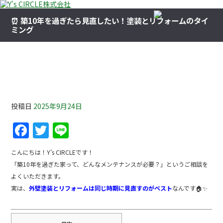
⏰ 築10年を過ぎたら見直したい！塗装とリフォームのタイ
ミング
⏰ 築10年を過ぎたら見直したい！塗装とリフォー
ムのタイミング
投稿日
2025年9月24日
F
T
Li
a
w
n
こんにちは！Y’s CIRCLEです！
c
itt
e
「築10年を過ぎた家って、どんなメンテナンスが必要？」というご相談を
e
er
よくいただきます。
b
実は、
外壁塗装とリフォームは同じ時期に見直すのがベスト
なんです🏠✨
o