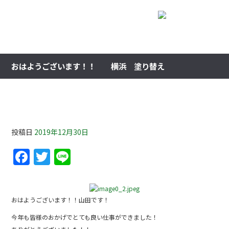
おはようございます！！ 横浜 塗り替え
おはようございます！！ 横浜 塗り替え
投稿日
2019年12月30日
F
T
Li
a
w
n
c
itt
e
e
er
おはようございます！！山田です！
b
今年も皆様のおかげでとても良い仕事ができました！