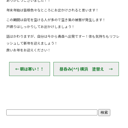
ありがとうございました！！
o
年末年始は皆様色々なところにお出かけされると思います！
o
この期間は自宅を空ける人が多ので空き巣の被害が発生します！
k
戸締りはしっかりしてお出かけしましょう！
話はかわりますが、自分は今から青森へ出発ですー！体も気持ちもリフレ
ッシュして新年を迎えましょう！
良いお年をお迎えください！
←
朝は寒い！！
昼呑み(^^) 横浜 塗替え
→
ブログトップ
最近の投稿